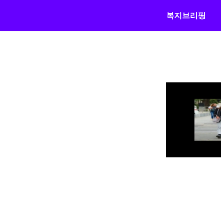
복지브리핑
콘
텐
츠
로
건
너
뛰
기